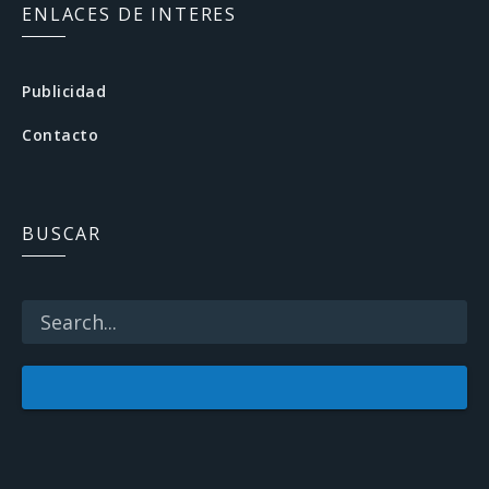
c
ENLACES DE INTERES
e
b
Publicidad
o
Contacto
o
k
BUSCAR