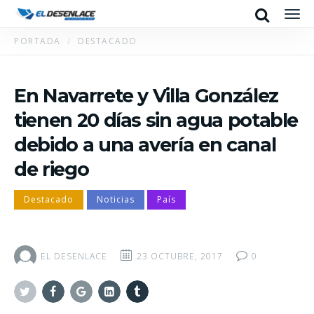
Search
Men
PORTADA
DESTACADO
En Navarrete y Villa González
tienen 20 días sin agua potable
debido a una avería en canal
de riego
Destacado
Noticias
País
EL DESENLACE
23 OCTUBRE, 2017
0
Twitter
Facebook
Google+
Linkedin
Tumblr