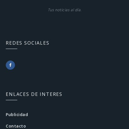
Tus noticias al día.
REDES SOCIALES
F
a
c
ENLACES DE INTERES
e
b
Publicidad
o
Contacto