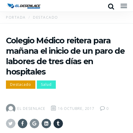
Search
Men
PORTADA
DESTACADO
Colegio Médico reitera para
mañana el inicio de un paro de
labores de tres días en
hospitales
Destacado
Salud
EL DESENLACE
16 OCTUBRE, 2017
0
Twitter
Facebook
Google+
Linkedin
Tumblr