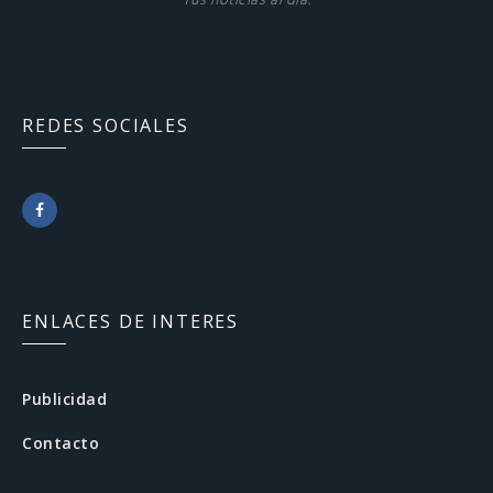
Tus noticias al día.
REDES SOCIALES
F
a
c
ENLACES DE INTERES
e
b
Publicidad
o
Contacto
o
k