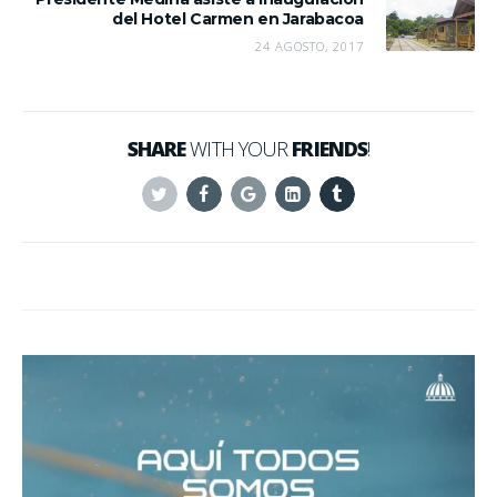
del Hotel Carmen en Jarabacoa
24 AGOSTO, 2017
SHARE
WITH YOUR
FRIENDS
!
Twitter
Facebook
Google+
Linkedin
Tumblr