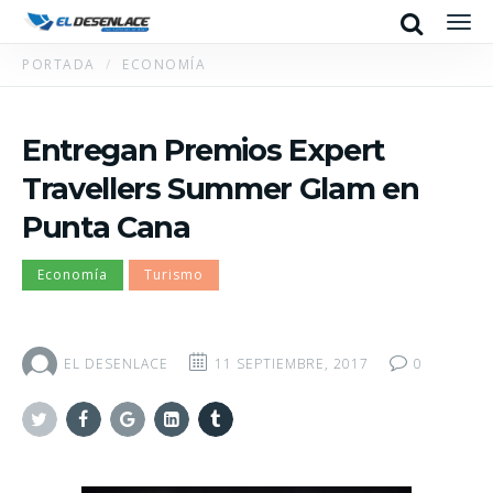
Search
Men
PORTADA
ECONOMÍA
Entregan Premios Expert
Travellers Summer Glam en
Punta Cana
Economía
Turismo
EL DESENLACE
11 SEPTIEMBRE, 2017
0
Twitter
Facebook
Google+
Linkedin
Tumblr