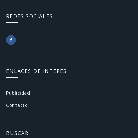
REDES SOCIALES
F
a
c
ENLACES DE INTERES
e
b
Publicidad
o
Contacto
o
k
BUSCAR