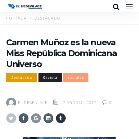
Search
Men
PORTADA
DESTACADO
Carmen Muñoz es la nueva
Miss República Dominicana
Universo
Destacado
Revista
Sociales
EL DESENLACE
27 AGOSTO, 2017
0
Twitter
Facebook
Google+
Linkedin
Tumblr