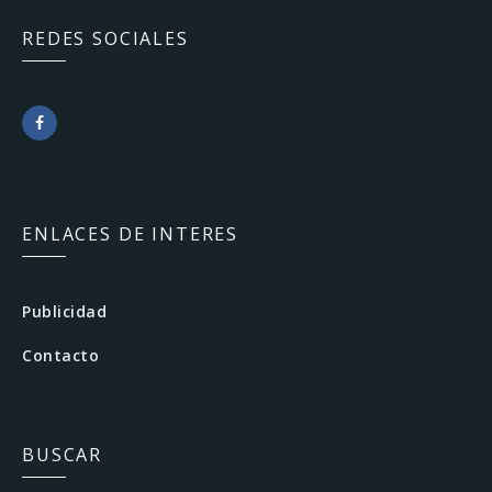
REDES SOCIALES
F
a
c
ENLACES DE INTERES
e
b
Publicidad
o
Contacto
o
k
BUSCAR