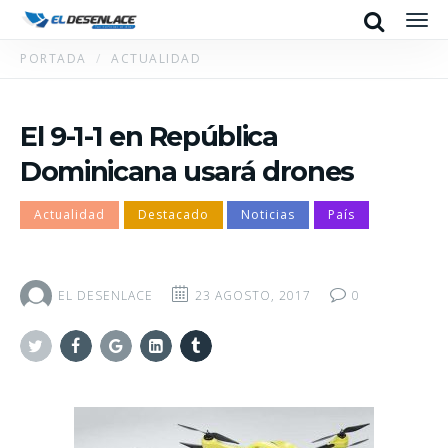
Search
Men
PORTADA
ACTUALIDAD
El 9-1-1 en República
Dominicana usará drones
Actualidad
Destacado
Noticias
País
EL DESENLACE
23 AGOSTO, 2017
0
Twitter
Facebook
Google+
Linkedin
Tumblr