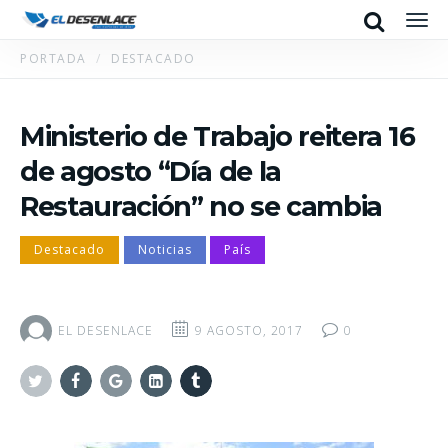
Search
Men
PORTADA
DESTACADO
Ministerio de Trabajo reitera 16
de agosto “Día de la
Restauración” no se cambia
Destacado
Noticias
País
EL DESENLACE
9 AGOSTO, 2017
0
Twitter
Facebook
Google+
Linkedin
Tumblr