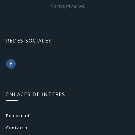
Tus noticias al día.
REDES SOCIALES
F
a
c
ENLACES DE INTERES
e
b
Publicidad
o
Contacto
o