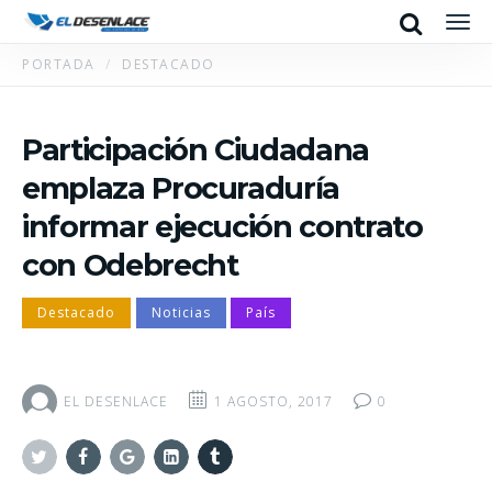
Search
Men
PORTADA
DESTACADO
Participación Ciudadana
emplaza Procuraduría
informar ejecución contrato
con Odebrecht
Destacado
Noticias
País
EL DESENLACE
1 AGOSTO, 2017
0
Twitter
Facebook
Google+
Linkedin
Tumblr