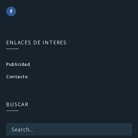
F
a
c
ENLACES DE INTERES
e
b
Publicidad
o
Contacto
o
k
BUSCAR