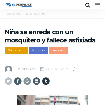
Search
Men
PORTADA
DESTACADO
Niña se enreda con un
mosquitero y fallece asfixiada
Destacado
Noticias
Sucesos
EL DESENLACE
27 JULIO, 2017
0
Twitter
Facebook
Google+
Linkedin
Tumblr