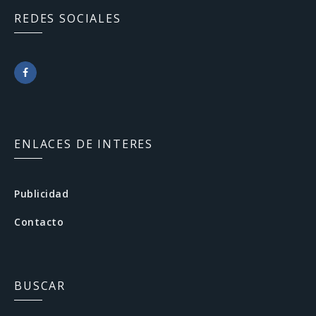
REDES SOCIALES
F
a
c
ENLACES DE INTERES
e
b
Publicidad
o
Contacto
o
k
BUSCAR