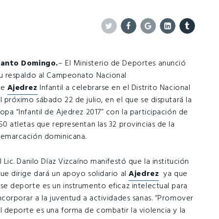
Twitter
Facebook
Google+
Linkedin
Tumblr
Santo Domingo.
– El Ministerio de Deportes anunció
u respaldo al Campeonato Nacional
de
Ajedrez
Infantil a celebrarse en el Distrito Nacional
l próximo sábado 22 de julio, en el que se disputará la
opa “Infantil de Ajedrez 2017” con la participación de
50 atletas que representan las 32 provincias de la
emarcación dominicana.
l Lic. Danilo Díaz Vizcaíno manifestó que la institución
ue dirige dará un apoyo solidario al
Ajedrez
ya que
se deporte es un instrumento eficaz intelectual para
ncorporar a la juventud a actividades sanas. “Promover
l deporte es una forma de combatir la violencia y la