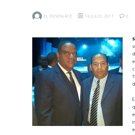
EL DESENLACE
16 JULIO, 2017
0
s
e
c
1
d
E
q
e
i
e