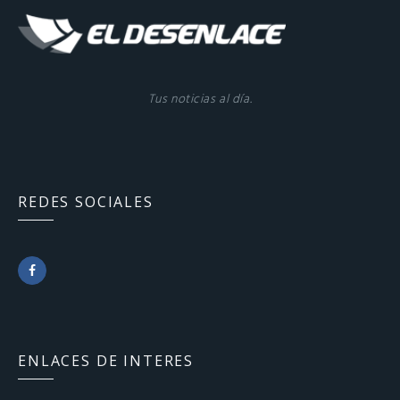
Tus noticias al día.
REDES SOCIALES
F
a
c
ENLACES DE INTERES
e