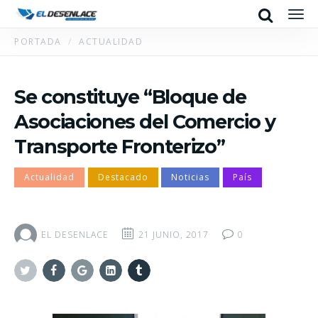
Search
Men
PORTADA
ACTUALIDAD
Se constituye “Bloque de
Asociaciones del Comercio y
Transporte Fronterizo”
Actualidad
Destacado
Noticias
País
EL DESENLACE
21 JUNIO, 2017
0
Twitter
Facebook
Google+
Linkedin
Tumblr