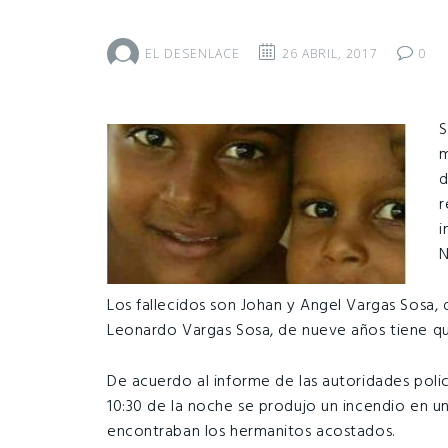
EL DESENLACE
26 ABRIL, 2017
0
S
m
d
r
i
N
Los fallecidos son Johan y Angel Vargas Sosa,
Leonardo Vargas Sosa, de nueve años tiene qu
De acuerdo al informe de las autoridades polic
10:30 de la noche se produjo un incendio en un
encontraban los hermanitos acostados.