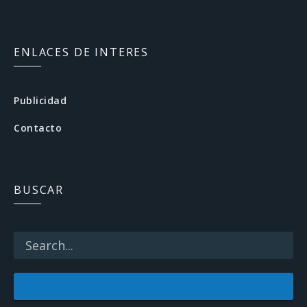
F
a
c
ENLACES DE INTERES
e
b
Publicidad
o
Contacto
o
k
BUSCAR