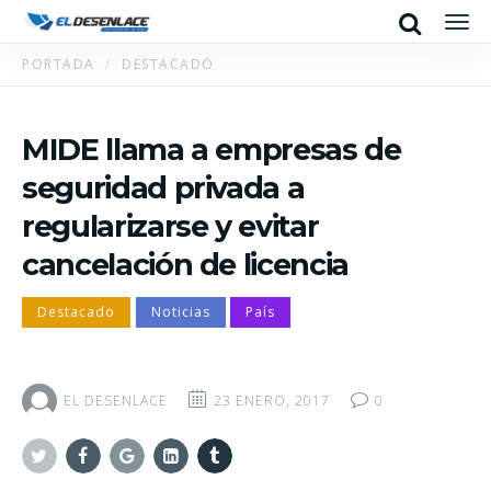
Search
Men
PORTADA
DESTACADO
MIDE llama a empresas de
seguridad privada a
regularizarse y evitar
cancelación de licencia
Destacado
Noticias
País
EL DESENLACE
23 ENERO, 2017
0
Twitter
Facebook
Google+
Linkedin
Tumblr