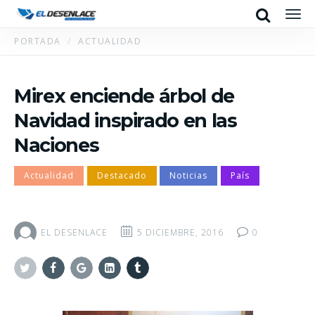
Search
Men
PORTADA
ACTUALIDAD
Mirex enciende árbol de
Navidad inspirado en las
Naciones
Actualidad
Destacado
Noticias
País
EL DESENLACE
5 DICIEMBRE, 2016
0
Twitter
Facebook
Google+
Linkedin
Tumblr