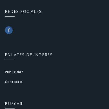
REDES SOCIALES
F
a
c
ENLACES DE INTERES
e
b
Publicidad
o
Contacto
o
k
BUSCAR