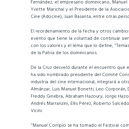
Fernández; el empresario dominicano, Manuel Co
Yvette Marichal y el Presidente de la Asociaci
Cine (Adocine), Juan Basanta, entre otras perso
El reordenamiento de la fecha y otros cambios
evento que tiene la voluntad de continuar sie
con los valores y el lema que lo define, “Temas
de la Patria de los dominicanos.
De la Cruz desveló durante el encuentro que 
ha sido nombrado presidente del Comité Consu
industria del cine internacional, integrará a o
Almánzar, Luis Manuel Bonetti, Leo Corporán, 
Freddy Ginebra, Abraham Hazoury, Jorge Hazour
Andrés Marranzini, Ellis Pérez, Roberto Salced
Vicini.
“Manuel Corripio se ha tomado el Festival co