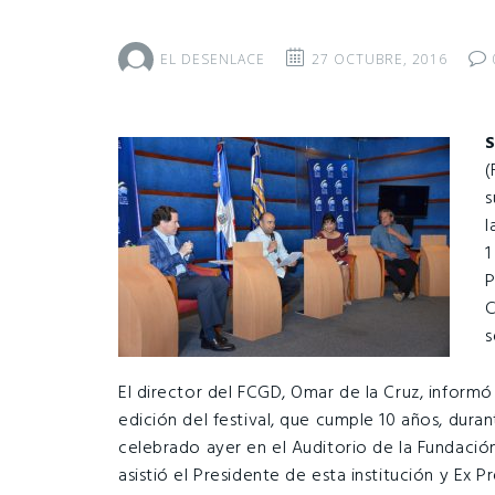
EL DESENLACE
27 OCTUBRE, 2016
(
s
l
1
P
C
s
El director del FCGD, Omar de la Cruz, inform
edición del festival, que cumple 10 años, dur
celebrado ayer en el Auditorio de la Fundació
asistió el Presidente de esta institución y Ex 