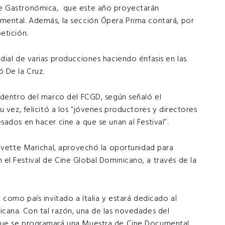
e Gastronómica, que este año proyectarán
mental. Además, la sección Ópera Prima contará, por
etición.
dial de varias producciones haciendo énfasis en las
 De la Cruz.
 dentro del marco del FCGD, según señaló el
u vez, felicitó a los “jóvenes productores y directores
ados en hacer cine a que se unan al Festival”.
 Yvette Marichal, aprovechó la oportunidad para
l Festival de Cine Global Dominicano, a través de la
 como país invitado a Italia y estará dedicado al
cana. Con tal razón, una de las novedades del
que se programará una Muestra de Cine Documental