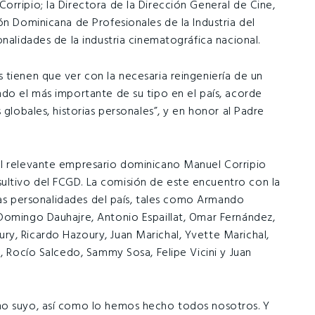
rripio; la Directora de la Dirección General de Cine,
ón Dominicana de Profesionales de la Industria del
nalidades de la industria cinematográfica nacional.
 tienen que ver con la necesaria reingeniería de un
ndo el más importante de su tipo en el país, acorde
 globales, historias personales”, y en honor al Padre
el relevante empresario dominicano Manuel Corripio
ltivo del FCGD. La comisión de este encuentro con la
tras personalidades del país, tales como Armando
Domingo Dauhajre, Antonio Espaillat, Omar Fernández,
y, Ricardo Hazoury, Juan Marichal, Yvette Marichal,
o, Rocío Salcedo, Sammy Sosa, Felipe Vicini y Juan
mo suyo, así como lo hemos hecho todos nosotros. Y