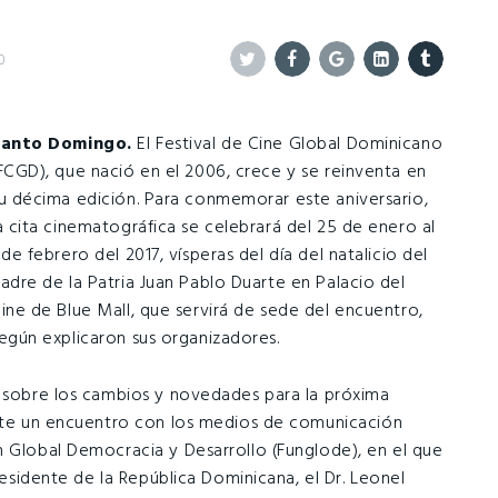
0
Twitter
Facebook
Google+
Linkedin
Tumblr
Santo Domingo.
El Festival de Cine Global Dominicano
FCGD), que nació en el 2006, crece y se reinventa en
u décima edición. Para conmemorar este aniversario,
a cita cinematográfica se celebrará del 25 de enero al
 de febrero del 2017, vísperas del día del natalicio del
adre de la Patria Juan Pablo Duarte en Palacio del
ine de Blue Mall, que servirá de sede del encuentro,
egún explicaron sus organizadores.
ó sobre los cambios y novedades para la próxima
ante un encuentro con los medios de comunicación
n Global Democracia y Desarrollo (Funglode), en el que
Presidente de la República Dominicana, el Dr. Leonel