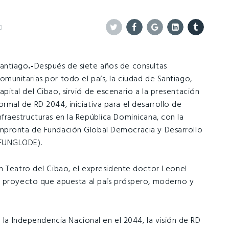
0
Twitter
Facebook
Google+
Linkedin
Tumblr
antiago
.-
Después de siete años de consultas
omunitarias por todo el país, la ciudad de Santiago,
apital del Cibao, sirvió de escenario a la presentación
ormal de RD 2044, iniciativa para el desarrollo de
nfraestructuras en la República Dominicana, con la
mpronta de Fundación Global Democracia y Desarrollo
FUNGLODE).
n Teatro del Cibao, el expresidente doctor Leonel
l proyecto que apuesta al país próspero, moderno y
e la Independencia Nacional en el 2044, la visión de RD