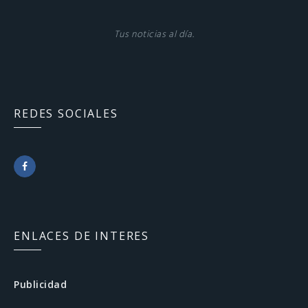
Tus noticias al día.
REDES SOCIALES
F
a
c
ENLACES DE INTERES
e
b
Publicidad
o