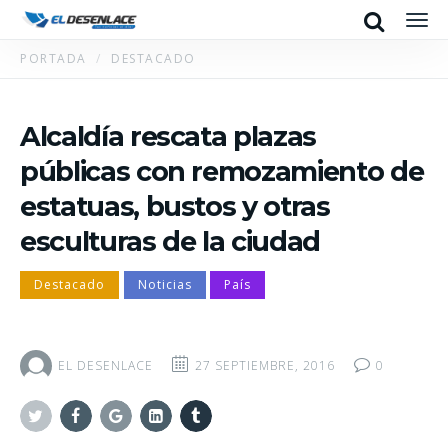
Search
Men
PORTADA
DESTACADO
Alcaldía rescata plazas
públicas con remozamiento de
estatuas, bustos y otras
esculturas de la ciudad
Destacado
Noticias
País
EL DESENLACE
27 SEPTIEMBRE, 2016
0
Twitter
Facebook
Google+
Linkedin
Tumblr