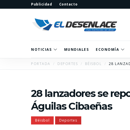
Publicidad
Contacto
NOTICIAS
MUNDIALES
ECONOMÍA
PORTADA
DEPORTES
BÉISBOL
28 LANZAD
28 lanzadores se repo
Águilas Cibaeñas
Béisbol
Deportes