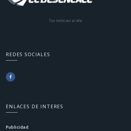
Tus noticias al día.
REDES SOCIALES
F
a
c
ENLACES DE INTERES
e
b
Publicidad