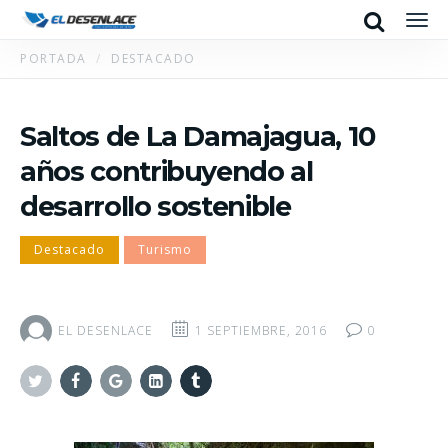
Search
Men
PORTADA
DESTACADO
Saltos de La Damajagua, 10
años contribuyendo al
desarrollo sostenible
Destacado
Turismo
EL DESENLACE
1 SEPTIEMBRE, 2016
0
Twitter
Facebook
Google+
Linkedin
Tumblr