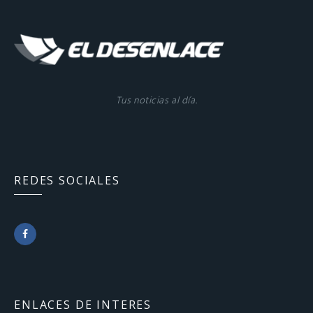
Tus noticias al día.
REDES SOCIALES
F
a
c
ENLACES DE INTERES