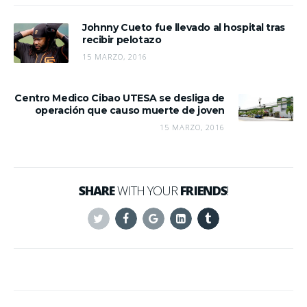
Johnny Cueto fue llevado al hospital tras
recibir pelotazo
15 MARZO, 2016
Centro Medico Cibao UTESA se desliga de
operación que causo muerte de joven
15 MARZO, 2016
SHARE
WITH YOUR
FRIENDS
!
Twitter
Facebook
Google+
Linkedin
Tumblr