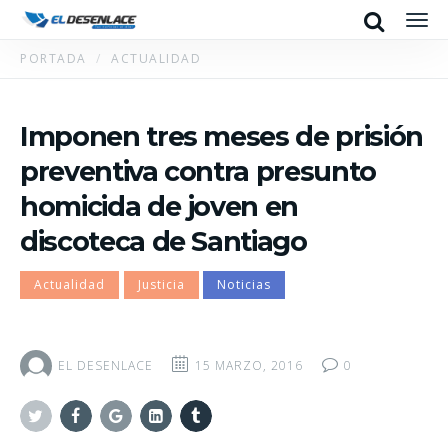
Search
Men
PORTADA
ACTUALIDAD
Imponen tres meses de prisión
preventiva contra presunto
homicida de joven en
discoteca de Santiago
Actualidad
Justicia
Noticias
EL DESENLACE
15 MARZO, 2016
0
Twitter
Facebook
Google+
Linkedin
Tumblr