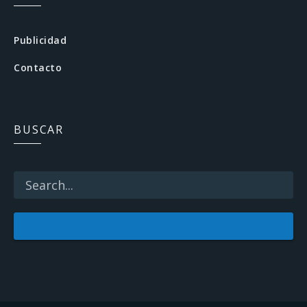
e
b
Publicidad
o
Contacto
o
k
BUSCAR