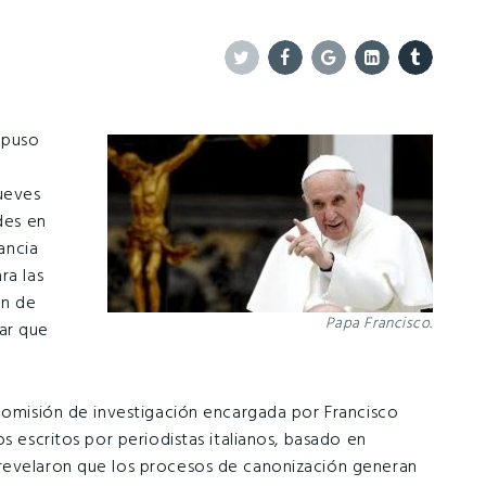
Twitter
Facebook
Google+
Linkedin
Tumblr
mpuso
jueves
des en
lancia
ra las
ón de
Papa Francisco.
ar que
 comisión de investigación encargada por Francisco
s escritos por periodistas italianos, basado en
revelaron que los procesos de canonización generan