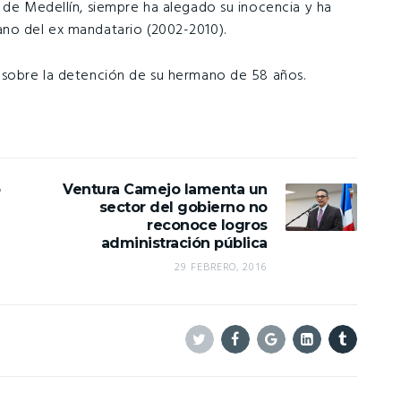
d de Medellín, siempre ha alegado su inocencia y ha
ano del ex mandatario (2002-2010).
o sobre la detención de su hermano de 58 años.
o
Ventura Camejo lamenta un
sector del gobierno no
reconoce logros
administración pública
29 FEBRERO, 2016
Twitter
Facebook
Google+
Linkedin
Tumblr