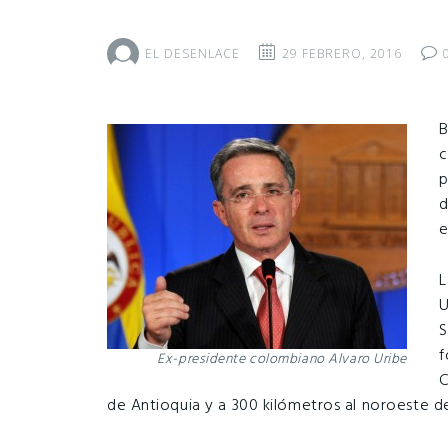
EL DESENLACE
29 FEBRERO, 2016
B
c
p
d
e
L
U
S
f
Ex-presidente colombiano Alvaro Uribe
C
de Antioquia y a 300 kilómetros al noroeste de 