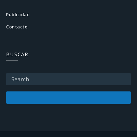
e
b
Publicidad
o
Contacto
o
k
BUSCAR