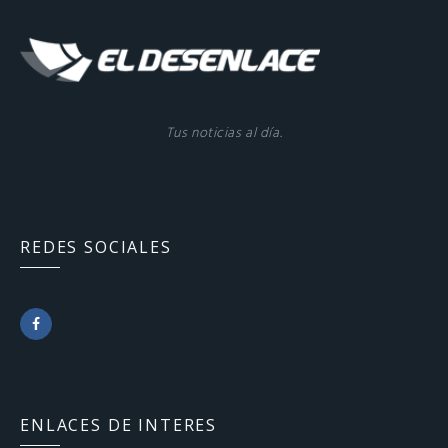
Tus noticias al día.
REDES SOCIALES
F
a
c
ENLACES DE INTERES