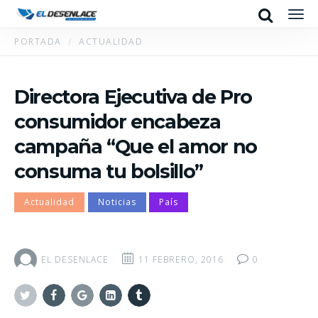
Search
Men
PORTADA
ACTUALIDAD
Directora Ejecutiva de Pro
consumidor encabeza
campaña “Que el amor no
consuma tu bolsillo”
Actualidad
Noticias
País
EL DESENLACE
11 FEBRERO, 2016
0
Twitter
Facebook
Google+
Linkedin
Tumblr