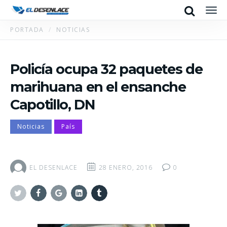
Search
Men
PORTADA
NOTICIAS
Policía ocupa 32 paquetes de
marihuana en el ensanche
Capotillo, DN
Noticias
País
EL DESENLACE
28 ENERO, 2016
0
Twitter
Facebook
Google+
Linkedin
Tumblr