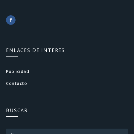
F
a
c
ENLACES DE INTERES
e
b
Publicidad
o
Contacto
o
k
BUSCAR