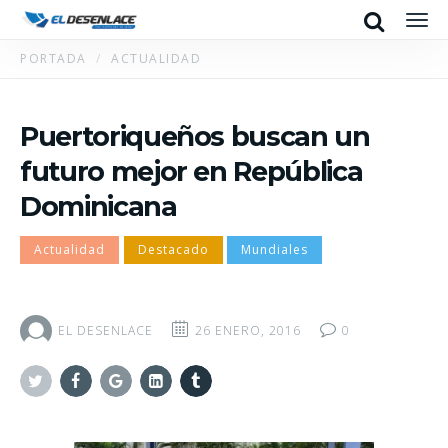
Search
Men
PORTADA
ACTUALIDAD
Puertoriqueños buscan un
futuro mejor en República
Dominicana
Actualidad
Destacado
Mundiales
EL DESENLACE
26 ENERO, 2016
0
Twitter
Facebook
Google+
Linkedin
Tumblr