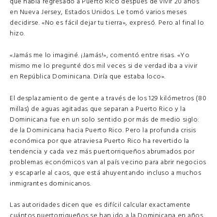
que había regresado a Puerto Rico después de vivir 20 años
en Nueva Jersey, Estados Unidos. Le tomó varios meses
decidirse. «No es fácil dejar tu tierra», expresó. Pero al final lo
hizo.
«Jamás me lo imaginé. ¡Jamás!», comentó entre risas. «Yo
mismo me lo pregunté dos mil veces si de verdad iba a vivir
en República Dominicana. Diría que estaba loco».
El desplazamiento de gente a través de los 129 kilómetros (80
millas) de aguas agitadas que separan a Puerto Rico y la
Dominicana fue en un solo sentido por más de medio siglo:
de la Dominicana hacia Puerto Rico. Pero la profunda crisis
económica por que atraviesa Puerto Rico ha revertido la
tendencia y cada vez más puertorriqueños abrumados por
problemas económicos van al país vecino para abrir negocios
y escaparle al caos, que está ahuyentando incluso a muchos
inmigrantes dominicanos.
Las autoridades dicen que es difícil calcular exactamente
cuántos puertorriqueños se han ido a la Dominicana en años