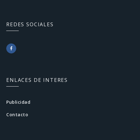
REDES SOCIALES
F
a
c
ENLACES DE INTERES
e
b
Publicidad
o
Contacto
o
k