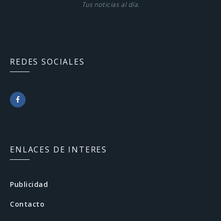
Tus noticias al día.
REDES SOCIALES
F
a
c
ENLACES DE INTERES
e
b
Publicidad
o
Contacto
o