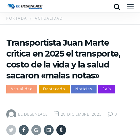
Search
Men
PORTADA
ACTUALIDAD
Transportista Juan Marte
critica en 2025 el transporte,
costo de la vida y la salud
sacaron «malas notas»
Actualidad
Destacado
Noticias
País
EL DESENLACE
28 DICIEMBRE, 2025
0
Twitter
Facebook
Google+
Linkedin
Tumblr