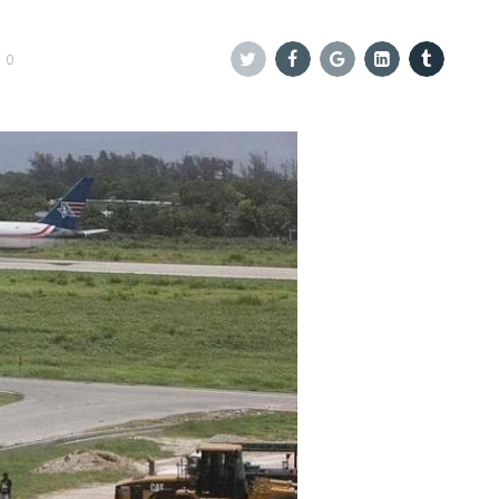
0
Twitter
Facebook
Google+
Linkedin
Tumblr