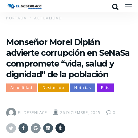
Search
Men
PORTADA
ACTUALIDAD
Monseñor Morel Diplán
advierte corrupción en SeNaSa
compromete “vida, salud y
dignidad” de la población
Actualidad
Destacado
Noticias
País
EL DESENLACE
26 DICIEMBRE, 2025
0
Twitter
Facebook
Google+
Linkedin
Tumblr