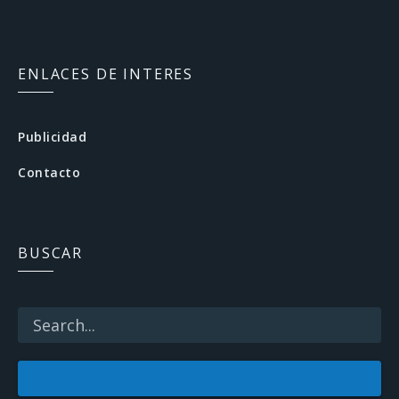
F
a
c
ENLACES DE INTERES
e
b
Publicidad
o
Contacto
o
k
BUSCAR