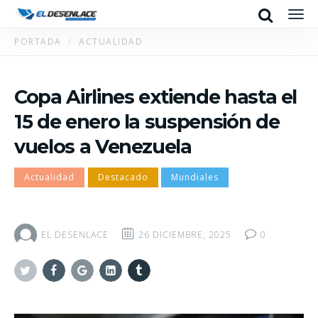
Search
Men
PORTADA
ACTUALIDAD
Copa Airlines extiende hasta el
15 de enero la suspensión de
vuelos a Venezuela
Actualidad
Destacado
Mundiales
EL DESENLACE
26 DICIEMBRE, 2025
0
Twitter
Facebook
Google+
Linkedin
Tumblr