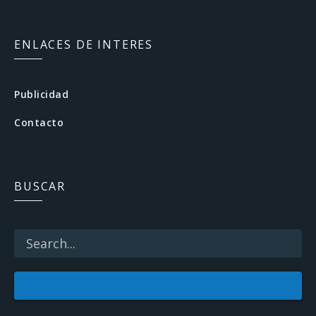
a
c
ENLACES DE INTERES
e
b
Publicidad
o
Contacto
o
k
BUSCAR