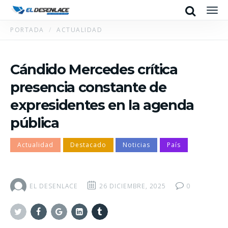
Search
Men
PORTADA
ACTUALIDAD
Cándido Mercedes crítica
presencia constante de
expresidentes en la agenda
pública
Actualidad
Destacado
Noticias
País
EL DESENLACE
26 DICIEMBRE, 2025
0
Twitter
Facebook
Google+
Linkedin
Tumblr