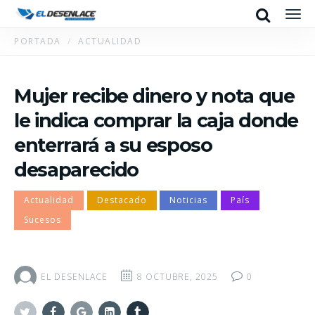
Search
Men
PORTADA
ACTUALIDAD
Mujer recibe dinero y nota que
le indica comprar la caja donde
enterrará a su esposo
desaparecido
Actualidad
Destacado
Noticias
País
Sucesos
EL DESENLACE
8 OCTUBRE, 2025
0