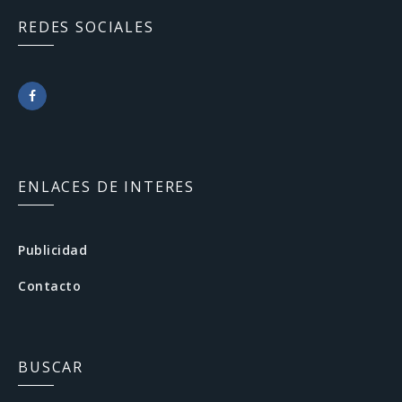
REDES SOCIALES
F
a
c
ENLACES DE INTERES
e
b
Publicidad
o
Contacto
o
k
BUSCAR