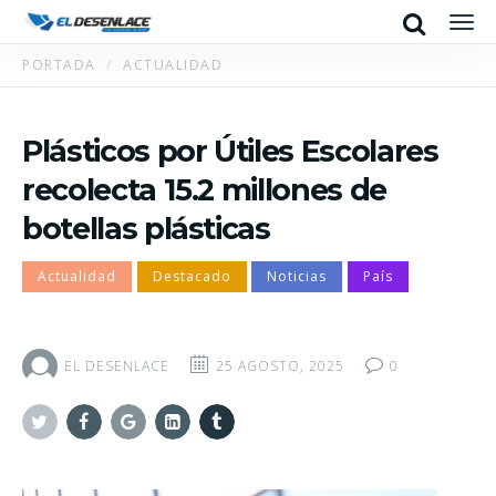
Search
Men
PORTADA
ACTUALIDAD
Plásticos por Útiles Escolares
recolecta 15.2 millones de
botellas plásticas
Actualidad
Destacado
Noticias
País
EL DESENLACE
25 AGOSTO, 2025
0
Twitter
Facebook
Google+
Linkedin
Tumblr