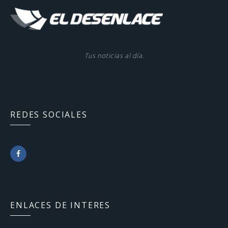
Tus noticias al día.
REDES SOCIALES
F
a
c
ENLACES DE INTERES
e