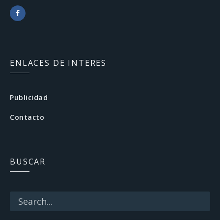
F
a
c
ENLACES DE INTERES
e
b
Publicidad
o
Contacto
o
k
BUSCAR