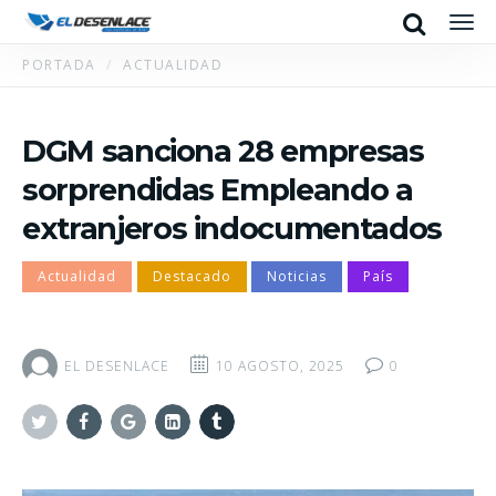
Search
Men
PORTADA
ACTUALIDAD
DGM sanciona 28 empresas
sorprendidas Empleando a
extranjeros indocumentados
Actualidad
Destacado
Noticias
País
EL DESENLACE
10 AGOSTO, 2025
0
Twitter
Facebook
Google+
Linkedin
Tumblr