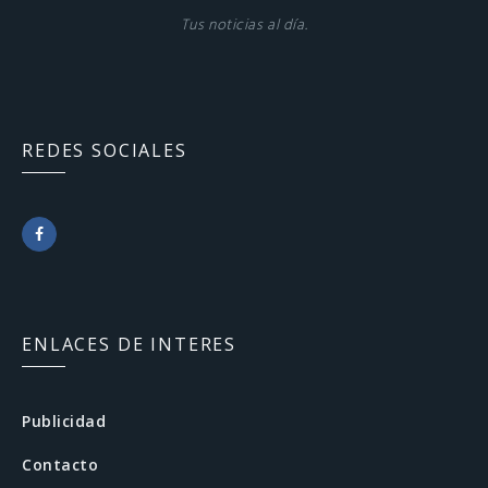
Tus noticias al día.
REDES SOCIALES
F
a
c
ENLACES DE INTERES
e
b
Publicidad
o
Contacto
o