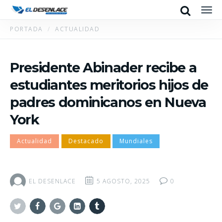
Search
Men
PORTADA
ACTUALIDAD
Presidente Abinader recibe a
estudiantes meritorios hijos de
padres dominicanos en Nueva
York
Actualidad
Destacado
Mundiales
EL DESENLACE
5 AGOSTO, 2025
0
Twitter
Facebook
Google+
Linkedin
Tumblr