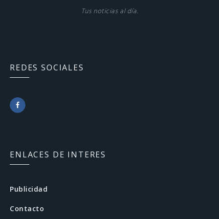
Tus noticias al día.
REDES SOCIALES
F
a
c
ENLACES DE INTERES
e
b
Publicidad
o
Contacto
o