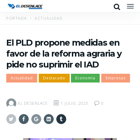
Search
Men
PORTADA
ACTUALIDAD
El PLD propone medidas en
favor de la reforma agraria y
pide no suprimir el IAD
Actualidad
Destacado
Economía
Empresas
EL DESENLACE
1 JULIO, 2025
0
Twitter
Facebook
Google+
Linkedin
Tumblr