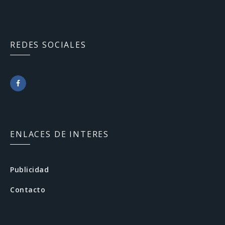
REDES SOCIALES
F
a
c
ENLACES DE INTERES
e
b
Publicidad
o
Contacto
o
k