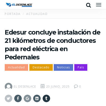
Search
Men
PORTADA
ACTUALIDAD
Edesur concluye instalación de
21 kilómetros de conductores
para red eléctrica en
Pedernales
Actualidad
Destacado
Noticias
País
EL DESENLACE
20 JUNIO, 2025
0
Twitter
Facebook
Google+
Linkedin
Tumblr