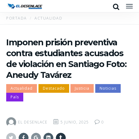
Search
Men
PORTADA
ACTUALIDAD
Imponen prisión preventiva
contra estudiantes acusados
de violación en Santiago Foto:
Aneudy Tavárez
Actualidad
Destacado
Justicia
Noticias
País
EL DESENLACE
5 JUNIO, 2025
0