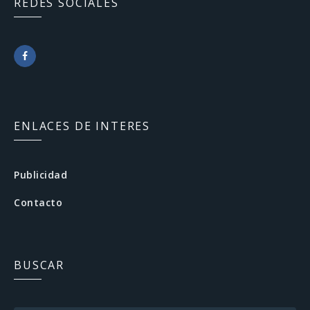
REDES SOCIALES
F
a
c
ENLACES DE INTERES
e
b
Publicidad
o
Contacto
o
k
BUSCAR