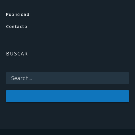
e
b
Publicidad
o
Contacto
o
k
BUSCAR