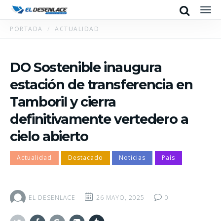
Search
Men
PORTADA
ACTUALIDAD
DO Sostenible inaugura
estación de transferencia en
Tamboril y cierra
definitivamente vertedero a
cielo abierto
Actualidad
Destacado
Noticias
País
EL DESENLACE
26 MAYO, 2025
0