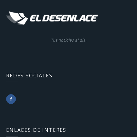
Tus noticias al día.
REDES SOCIALES
F
a
c
ENLACES DE INTERES