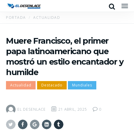
Search
Men
PORTADA
ACTUALIDAD
Muere Francisco, el primer
papa latinoamericano que
mostró un estilo encantador y
humilde
Actualidad
Destacado
Mundiales
EL DESENLACE
21 ABRIL, 2025
0
Twitter
Facebook
Google+
Linkedin
Tumblr