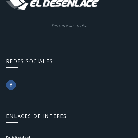
Tus noticias al día.
REDES SOCIALES
F
a
c
ENLACES DE INTERES
e
b
Publicidad