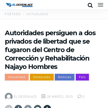
Search
Men
PORTADA
ACTUALIDAD
Autoridades persiguen a dos
privados de libertad que se
fugaron del Centro de
Corrección y Rehabilitación
Najayo Hombres
Actualidad
Destacado
Noticias
País
EL DESENLACE
28 MARZO, 2025
0