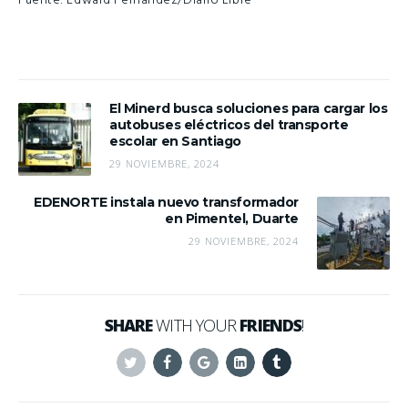
Fuente: Edward Fernández/Diario Libre
El Minerd busca soluciones para cargar los
autobuses eléctricos del transporte
escolar en Santiago
29 NOVIEMBRE, 2024
EDENORTE instala nuevo transformador
en Pimentel, Duarte
29 NOVIEMBRE, 2024
SHARE
WITH YOUR
FRIENDS
!
Twitter
Facebook
Google+
Linkedin
Tumblr