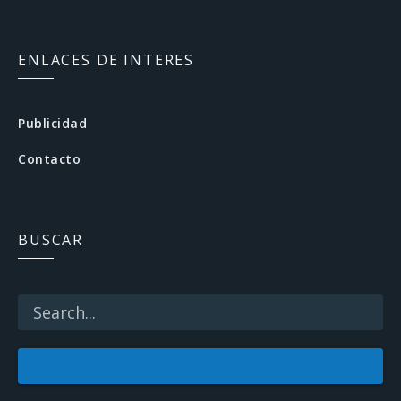
a
c
ENLACES DE INTERES
e
b
Publicidad
o
Contacto
o
k
BUSCAR