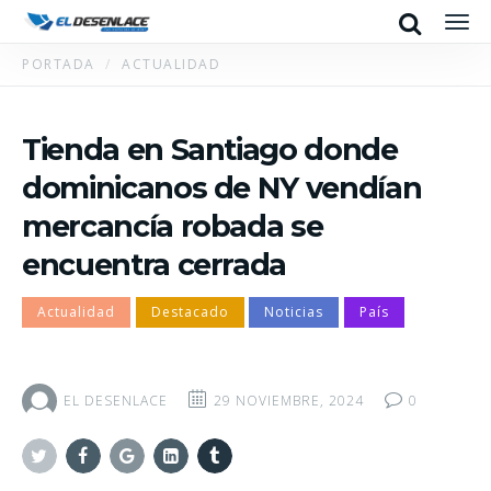
Search
Men
PORTADA
ACTUALIDAD
Tienda en Santiago donde
dominicanos de NY vendían
mercancía robada se
encuentra cerrada
Actualidad
Destacado
Noticias
País
EL DESENLACE
29 NOVIEMBRE, 2024
0
Twitter
Facebook
Google+
Linkedin
Tumblr