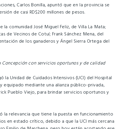
aciones, Carlos Bonilla, apuntó que en la provincia se
ersión de casi RD$200 millones de pesos.
e la comunidad José Miguel Feliz, de Villa La Mata;
ntas de Vecinos de Cotuí; Frank Sánchez Mena, del
sentación de los ganaderos y Ángel Sierra Ortega del
a Concepción con servicios oportunos y de calidad
ó la Unidad de Cuidados Intensivos (UCI) del Hospital
y equipado mediante una alianza público-privada,
rick Pueblo Viejo, para brindar servicios oportunos y
aló la relevancia que tiene la puesta en funcionamiento
rios en estado crítico, debido a que la UCI más cercana
edro Emilio de Marchena, pero hoy están acortando ese