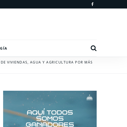
F
a
c
e
b
Search
GÍA
o
 DE VIVIENDAS, AGUA Y AGRICULTURA POR MÁS
o
k