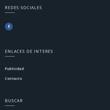
REDES SOCIALES
F
a
c
ENLACES DE INTERES
e
b
Publicidad
o
Contacto
o
k
BUSCAR