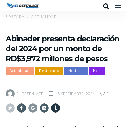
Search
Men
PORTADA
ACTUALIDAD
Abinader presenta declaración
del 2024 por un monto de
RD$3,972 millones de pesos
Actualidad
Destacado
Noticias
País
EL DESENLACE
16 SEPTIEMBRE, 2024
0
Twitter
Facebook
Google+
Linkedin
Tumblr