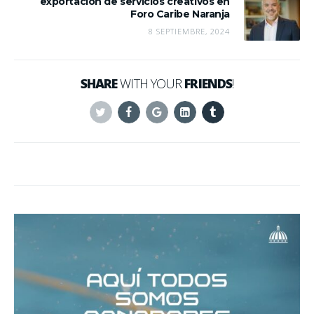
exportación de servicios creativos en
Foro Caribe Naranja
8 SEPTIEMBRE, 2024
SHARE
WITH YOUR
FRIENDS
!
Twitter
Facebook
Google+
Linkedin
Tumblr