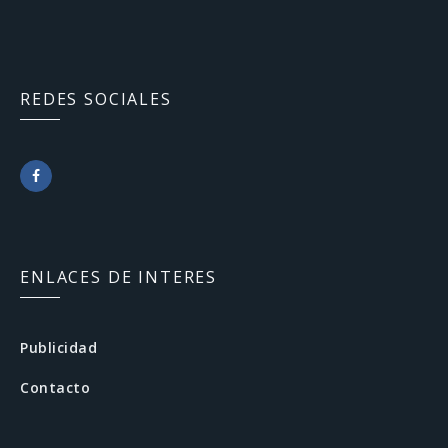
REDES SOCIALES
F
a
c
ENLACES DE INTERES
e
b
Publicidad
o
Contacto
o
k