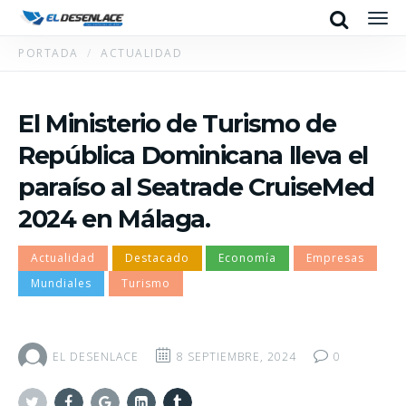
Search
Men
PORTADA
ACTUALIDAD
El Ministerio de Turismo de
República Dominicana lleva el
paraíso al Seatrade CruiseMed
2024 en Málaga.
Actualidad
Destacado
Economía
Empresas
Mundiales
Turismo
EL DESENLACE
8 SEPTIEMBRE, 2024
0