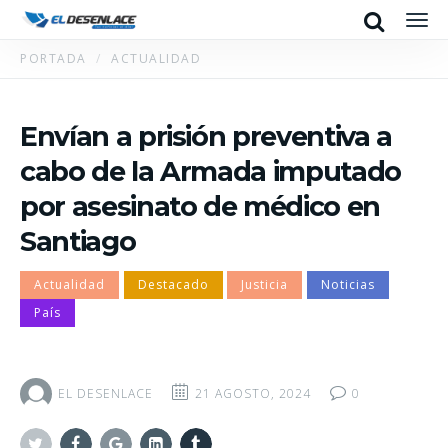
Search
Men
PORTADA
ACTUALIDAD
Envían a prisión preventiva a
cabo de la Armada imputado
por asesinato de médico en
Santiago
Actualidad
Destacado
Justicia
Noticias
País
EL DESENLACE
21 AGOSTO, 2024
0