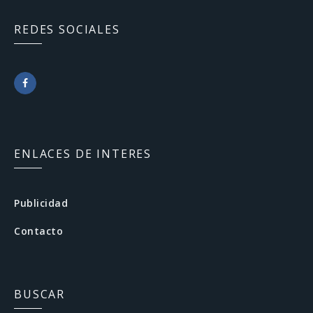
REDES SOCIALES
F
a
c
ENLACES DE INTERES
e
b
Publicidad
o
Contacto
o
k
BUSCAR