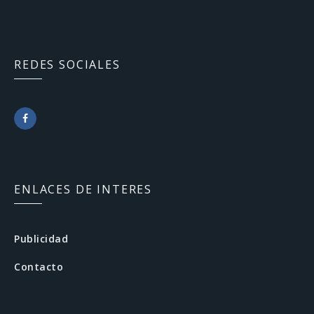
REDES SOCIALES
F
a
c
ENLACES DE INTERES
e
b
Publicidad
o
Contacto
o
k