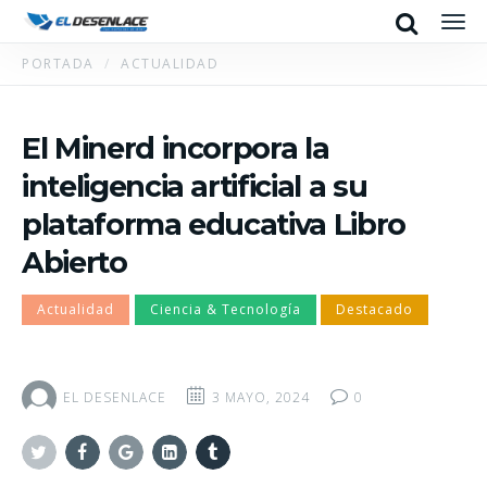
Search
Men
PORTADA
ACTUALIDAD
El Minerd incorpora la
inteligencia artificial a su
plataforma educativa Libro
Abierto
Actualidad
Ciencia & Tecnología
Destacado
EL DESENLACE
3 MAYO, 2024
0
Twitter
Facebook
Google+
Linkedin
Tumblr