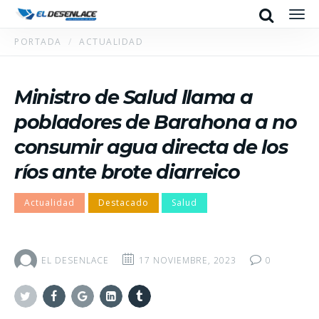
Search
Men
PORTADA
ACTUALIDAD
Ministro de Salud llama a
pobladores de Barahona a no
consumir agua directa de los
ríos ante brote diarreico
Actualidad
Destacado
Salud
EL DESENLACE
17 NOVIEMBRE, 2023
0
Twitter
Facebook
Google+
Linkedin
Tumblr