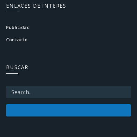
c
ENLACES DE INTERES
e
b
Publicidad
o
Contacto
o
k
BUSCAR