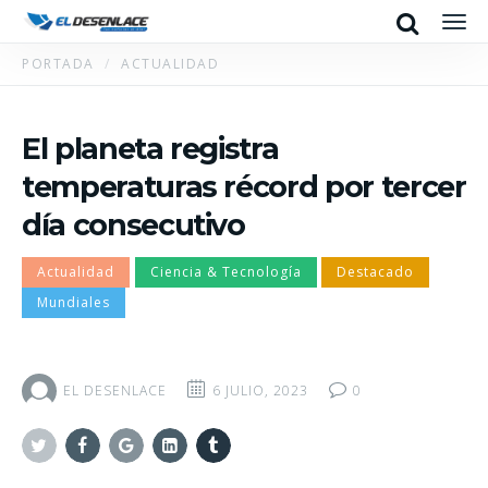
Search
Men
PORTADA
ACTUALIDAD
El planeta registra
temperaturas récord por tercer
día consecutivo
Actualidad
Ciencia & Tecnología
Destacado
Mundiales
EL DESENLACE
6 JULIO, 2023
0
Twitter
Facebook
Google+
Linkedin
Tumblr