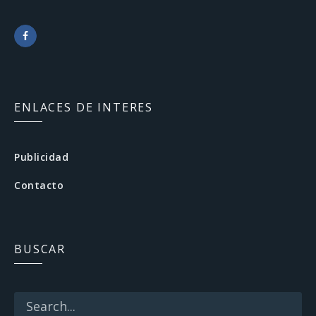
F
a
c
ENLACES DE INTERES
e
b
Publicidad
o
Contacto
o
k
BUSCAR