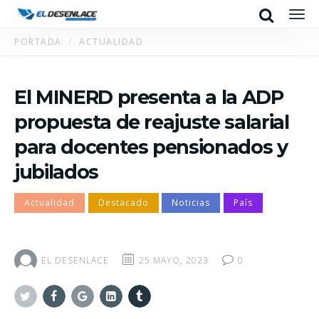
Search
Men
PORTADA
ACTUALIDAD
El MINERD presenta a la ADP
propuesta de reajuste salarial
para docentes pensionados y
jubilados
Actualidad
Destacado
Noticias
País
EL DESENLACE
25 MAYO, 2023
0
Twitter
Facebook
Google+
Linkedin
Tumblr