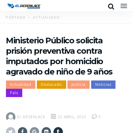
Search
Men
PORTADA
ACTUALIDAD
Ministerio Público solicita
prisión preventiva contra
imputados por homicidio
agravado de niño de 9 años
Actualidad
Destacado
Justicia
Noticias
País
EL DESENLACE
22 ABRIL, 2023
0