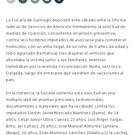
Twitter
Facebook
Google+
Linkedin
Tumblr
La Fiscalía de Santiago depositó este sábado ante la Oficina
Judicial de Servicios de Atención Permanente la solicitud de
medida de coerción, consistente en prisión preventiva,
contra seis hombres imputados de asociarse para cometer el
homicidio, con un arma ilegal, de un niño de 9 años de edad y
robo agravado (tentativa), tras disparar al vehículo que
abordaba la víctima junto a sus familiares, mientras
transitaban por la avenida Circunvalación Norte, sector La
Delgada, luego de enterarse que vendrían de vacaciones al
país.
En la instancia, la Fiscalía sustenta esta solicitud en una
multiplicidad de pruebas periciales, testimoniales,
documentales y materiales que ha recabado contra los
imputados Derlyn Javier Mercado Martínez (Eyery), de 24
años; César Junior Ulloa Cuevas, 23 años; Luis Ángel Vargas
Brito, (el Cuñao), 20 años; José Manuel Almonte Santana
(Buqui), 20 años; Elián Martínez Sánchez (Odalis y/o la Leche),