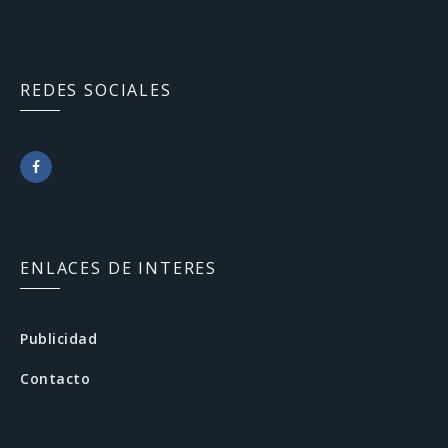
REDES SOCIALES
F
a
c
ENLACES DE INTERES
e
b
Publicidad
o
Contacto
o
k