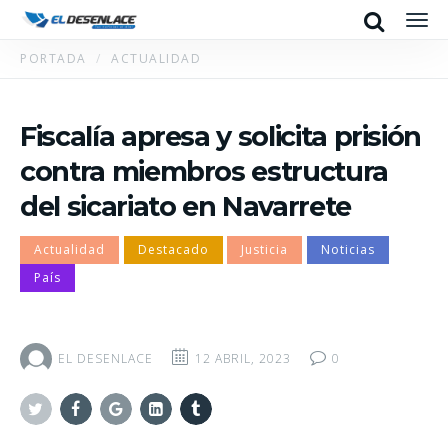
Search
Men
PORTADA
ACTUALIDAD
Fiscalía apresa y solicita prisión
contra miembros estructura
del sicariato en Navarrete
Actualidad
Destacado
Justicia
Noticias
País
EL DESENLACE
12 ABRIL, 2023
0
Twitter
Facebook
Google+
Linkedin
Tumblr