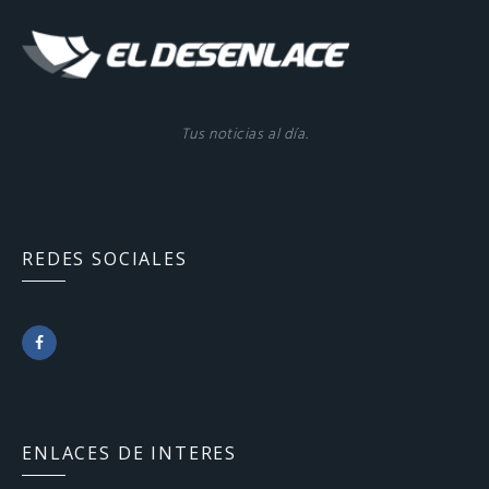
Tus noticias al día.
REDES SOCIALES
F
a
c
ENLACES DE INTERES
e